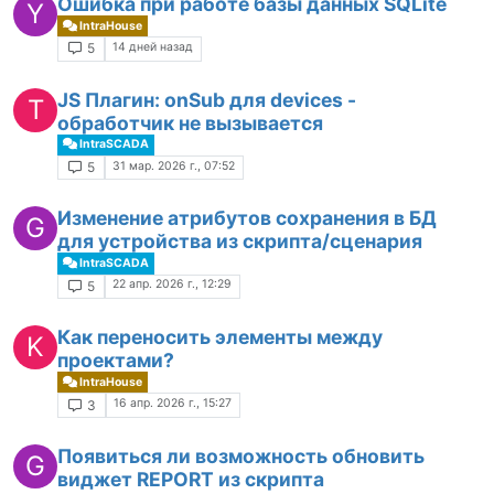
Ошибка при работе базы данных SQLite
Y
IntraHouse
14 дней назад
5
JS Плагин: onSub для devices -
T
обработчик не вызывается
IntraSCADA
31 мар. 2026 г., 07:52
5
Изменение атрибутов сохранения в БД
G
для устройства из скрипта/сценария
IntraSCADA
22 апр. 2026 г., 12:29
5
Как переносить элементы между
K
проектами?
IntraHouse
16 апр. 2026 г., 15:27
3
Появиться ли возможность обновить
G
виджет REPORT из скрипта