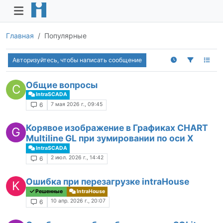
Главная
Популярные
Авторизуйтесь, чтобы написать сообщение
Общие вопросы
C
IntraSCADA
7 мая 2026 г., 09:45
6
Корявое изображение в Графиках CHART
G
Multiline GL при зумировании по оси Х
IntraSCADA
2 июл. 2026 г., 14:42
6
Ошибка при перезагрузке intraHouse
K
Решенные
IntraHouse
10 апр. 2026 г., 20:07
6