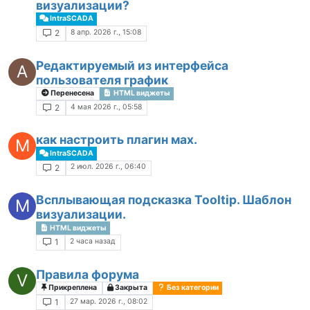
визуализации?
IntraSCADA
8 апр. 2026 г., 15:08
2
Редактируемый из интерфейса
А
пользователя график
Перенесена
HTML виджеты
4 мая 2026 г., 05:58
2
как настроить плагин мах.
М
IntraSCADA
2 июл. 2026 г., 06:40
2
Всплывающая подсказка Tooltip. Шаблон
M
визуализации.
HTML виджеты
2 часа назад
1
Правила форума
V
Прикреплена
Закрыта
Без категории
27 мар. 2026 г., 08:02
1