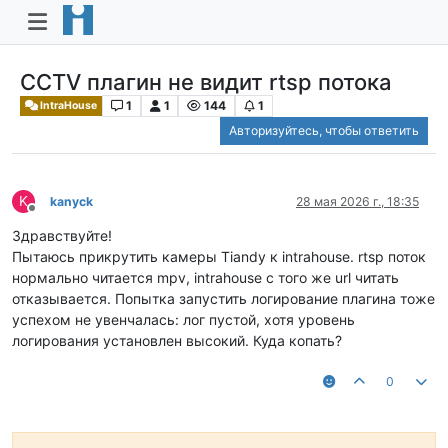
CCTV плагин не видит rtsp потока
1
1
144
1
IntraHouse
Авторизуйтесь, чтобы ответить
K
kanyck
28 мая 2026 г., 18:35
Не в сети
Здравствуйте!
Пытаюсь прикрутить камеры Tiandy к intrahouse. rtsp поток
нормально читается mpv, intrahouse с того же url читать
отказывается. Попытка запустить логирование плагина тоже
успехом не увенчалась: лог пустой, хотя уровень
логирования установлен высокий. Куда копать?
0