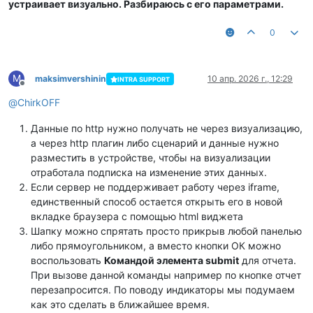
устраивает визуально. Разбираюсь с его параметрами.
0
M
maksimvershinin
10 апр. 2026 г., 12:29
INTRA SUPPORT
Не в сети
@
ChirkOFF
Данные по http нужно получать не через визуализацию,
а через http плагин либо сценарий и данные нужно
разместить в устройстве, чтобы на визуализации
отработала подписка на изменение этих данных.
Если сервер не поддерживает работу через iframe,
единственный способ остается открыть его в новой
вкладке браузера с помощью html виджета
Шапку можно спрятать просто прикрыв любой панелью
либо прямоугольником, а вместо кнопки ОК можно
воспользовать
Командой элемента submit
для отчета.
При вызове данной команды например по кнопке отчет
перезапросится. По поводу индикаторы мы подумаем
как это сделать в ближайшее время.